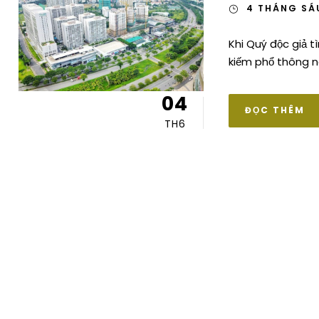
4 THÁNG SÁ
Khi Quý độc giả t
kiếm phổ thông nà
04
ĐỌC THÊM
TH6