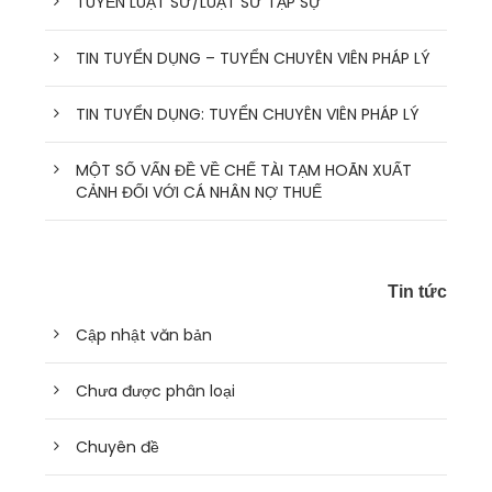
TUYỂN LUẬT SƯ/LUẬT SƯ TẬP SỰ
TIN TUYỂN DỤNG – TUYỂN CHUYÊN VIÊN PHÁP LÝ
TIN TUYỂN DỤNG: TUYỂN CHUYÊN VIÊN PHÁP LÝ
MỘT SỐ VẤN ĐỀ VỀ CHẾ TÀI TẠM HOÃN XUẤT
CẢNH ĐỐI VỚI CÁ NHÂN NỢ THUẾ
Tin tức
Cập nhật văn bản
Chưa được phân loại
Chuyên đề