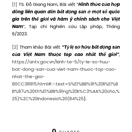
[1]
TS. Đỗ Giang Nam, Bài viết “
Hình thức của hợp
đồng liên quan đến bất động sản ở một số quốc
gia trên thế giới và hàm ý chính sách cho Việt
Nam
”, Tạp chí Nghiên cứu Lập pháp, Tháng
6/2023.
[2]
Tham khảo Bài viết
“
Tỷ lệ sở hữu bất động sản
của Việt Nam thuộc top cao nhất thế giới
”
,
https://antv.gov.vn/kinh-te-5/ty-le-so-huu-
bat-dong-san-cua-viet-nam-thuoc-top-cao-
nhat-the-gioi-
80CC38915.html#:~:text=S%E1%BB%91%20li%E1%B
B%87u%20th%E1%BB%91ng%20k%C3%AA%20cho,%
25)%2C%20Indonesia%20(84%25
).
0