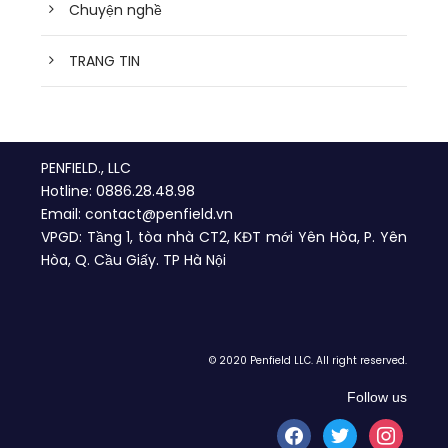
Chuyện nghề
TRANG TIN
PENFIELD., LLC
Hotline: 0886.28.48.98
Email: contact@penfield.vn
VPGD: Tầng 1, tòa nhà CT2, KĐT mới Yên Hòa, P. Yên
Hòa, Q. Cầu Giấy. TP Hà Nội
© 2020 Penfield LLC. All right reserved.
Follow us
f
t
i