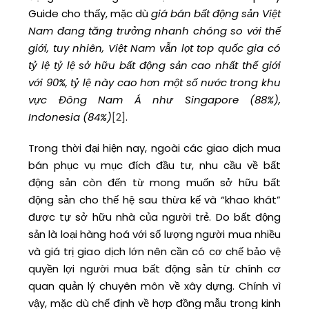
Guide cho thấy, mặc dù
giá bán bất động sản Việt
Nam đang tăng trưởng nhanh chóng so với thế
giới, tuy nhiên, Việt Nam vẫn lọt top quốc gia có
tỷ lệ tỷ lệ sở hữu bất động sản cao nhất thế giới
với 90%, tỷ lệ này cao hơn một số nước trong khu
vực Đông Nam Á như Singapore (88%),
Indonesia (84%)
[2]
.
Trong thời đại hiện nay, ngoài các giao dịch mua
bán phục vụ mục đích đầu tư, nhu cầu về bất
động sản còn đến từ mong muốn sở hữu bất
động sản cho thế hệ sau thừa kế và “khao khát”
được tự sở hữu nhà của người trẻ. Do bất động
sản là loại hàng hoá với số lượng người mua nhiều
và giá trị giao dịch lớn nên cần có cơ chế bảo vệ
quyền lợi người mua bất động sản từ chính cơ
quan quản lý chuyên môn về xây dựng. Chính vì
vậy, mặc dù chế định về hợp đồng mẫu trong kinh