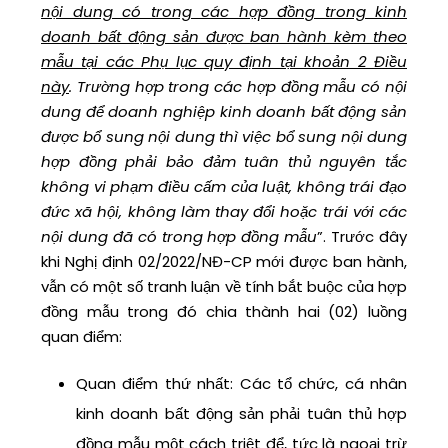
nội dung có trong các hợp đồng trong kinh
doanh bất động sản được ban hành kèm theo
mẫu tại các Phụ lục quy định tại khoản 2 Điều
này
. Trường hợp trong các hợp đồng mẫu có nội
dung để doanh nghiệp kinh doanh bất động sản
được bổ sung nội dung thì việc bổ sung nội dung
hợp đồng phải bảo đảm tuân thủ nguyên tắc
không vi phạm điều cấm của luật, không trái đạo
đức xã hội, không làm thay đổi hoặc trái với các
nội dung đã có trong hợp đồng mẫu
”. Trước đây
khi Nghị định 02/2022/NĐ-CP mới được ban hành,
vẫn có một số tranh luận về tính bắt buộc của hợp
đồng mẫu trong đó chia thành hai (02) luồng
quan điểm:
Quan điểm thứ nhất: Các tổ chức, cá nhân
kinh doanh bất động sản phải tuân thủ hợp
đồng mẫu một cách triệt để, tức là ngoại trừ